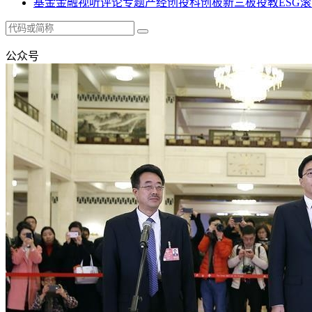
基金
金融
视听
评论
专题
产经
创投
科创板
新三板
投教
ESG
滚
公众号