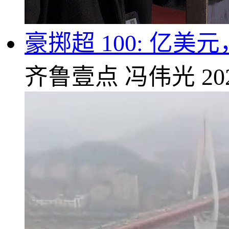
豪掷超 100: 亿
齐鲁壹点
冯伟光
20